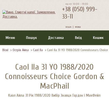
пн-пт 10:00 - 19:00
+38 (050) 999-
33-11
язык |
мова
Меню
Пошук
Доставка
Вхід
Кошик
Віскі
>
Острів Айла
>
Caol Ila
>
Caol Ila 31 YO 1988/2020 Connoisseurs Choic
Caol Ila 31 YO 1988/2020
Connoisseurs Choice Gordon &
MacPhail
Каол Айла 31 Рік 1988/2020 Вибір Знавця Гордон і МакФейл