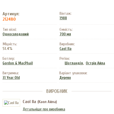
Артикул:
Вінтаж:
1988
212480
Тип віскі:
Ємність:
Односолодовий
700 мл
Міцність:
Виробник:
51.4%
Caol Ila
Ботлер:
Регіон:
,
Gordon & MacPhail
Шотландія
Острів Айла
Витримка:
Варіант упаковки:
31 Year Old
Дерево
ВИРОБНИК
Caol Ila
(Каол Айла)
Детальніше про виробника