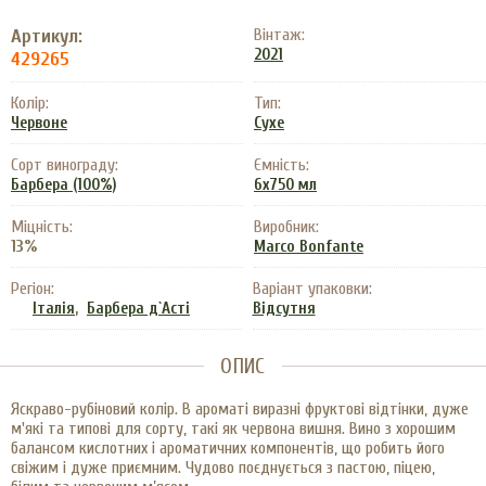
Артикул:
Вінтаж:
2021
429265
Колір:
Тип:
Червоне
Сухе
Сорт винограду:
Ємність:
Барбера (100%)
6x750 мл
Міцність:
Виробник:
13%
Marco Bonfante
Регіон:
Варіант упаковки:
,
Італія
Барбера д`Асті
Відсутня
ОПИС
Яскраво-рубіновий колір. В ароматі виразні фруктові відтінки, дуже
м'які та типові для сорту, такі як червона вишня. Вино з хорошим
балансом кислотних і ароматичних компонентів, що робить його
свіжим і дуже приємним. Чудово поєднується з пастою, піцею,