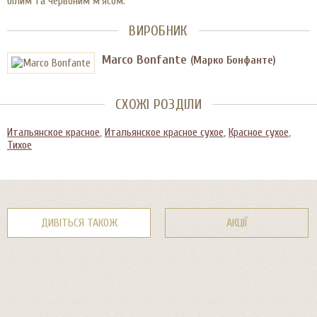
білим та червоним м’ясом.
ВИРОБНИК
Marco Bonfante
(Марко Бонфанте)
СХОЖІ РОЗДІЛИ
Итальянское красное
,
Итальянское красное сухое
,
Красное сухое
,
Тихое
ДИВІТЬСЯ ТАКОЖ
АКЦІЇ