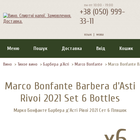
пн-пт 10:00 - 19:00
+38 (050) 999-
33-11
язык |
мова
Меню
Пошук
Доставка
Вхід
Кошик
Вино
>
Тихое вино
>
Барбера д`Асті
>
Marco Bonfante
>
Marco Bonfante Ba
Marco Bonfante Barbera d'Asti
Rivoi 2021 Set 6 Bottles
Марко Бонфанте Барбера д'Асті Рівоі 2021 Сет 6 Пляшок
x6