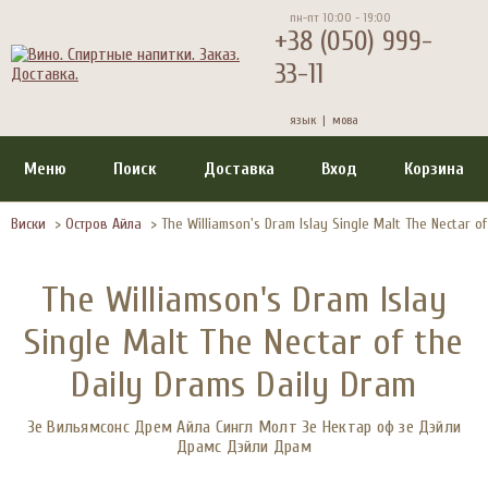
пн-пт 10:00 - 19:00
+38 (050) 999-
33-11
язык |
мова
Меню
Поиск
Доставка
Вход
Корзина
Виски
>
Остров Айла
>
The Williamson's Dram Islay Single Malt The Nectar o
The Williamson's Dram Islay
Single Malt The Nectar of the
Daily Drams Daily Dram
Зе Вильямсонс Дрем Айла Сингл Молт Зе Нектар оф зе Дэйли
Драмс Дэйли Драм