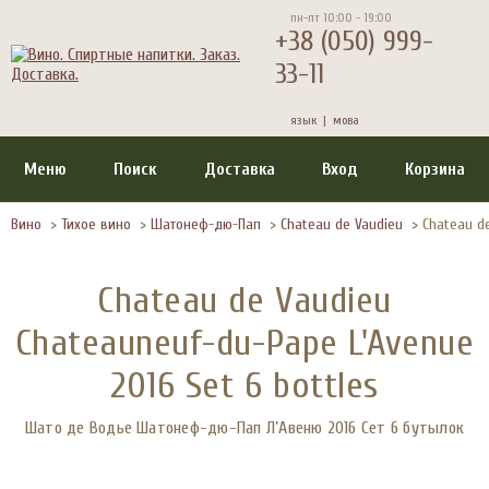
пн-пт 10:00 - 19:00
+38 (050) 999-
33-11
язык |
мова
Меню
Поиск
Доставка
Вход
Корзина
Вино
>
Тихое вино
>
Шатонеф-дю-Пап
>
Chateau de Vaudieu
>
Chateau de
Chateau de Vaudieu
Chateauneuf-du-Pape L'Avenue
2016 Set 6 bottles
Шато де Водье Шатонеф-дю-Пап Л’Авеню 2016 Сет 6 бутылок