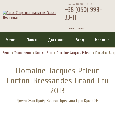
пн-пт 10:00 - 19:00
+38 (050) 999-
33-11
язык |
мова
Меню
Поиск
Доставка
Вход
Корзина
Вино
>
Тихое вино
>
Кот-де-Бон
>
Domaine Jacques Prieur
>
Domaine Jacq
Domaine Jacques Prieur
Corton-Bressandes Grand Cru
2013
Домен Жак Приёр Кортон-Брессанд Гран Крю 2013