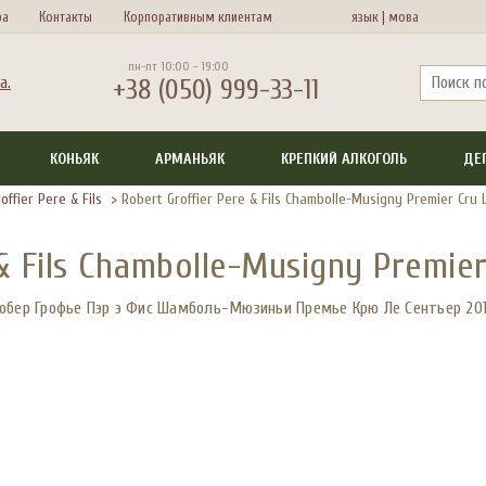
ра
Контакты
Корпоративным клиентам
язык |
мова
пн-пт 10:00 - 19:00
+38 (050) 999-33-11
КОНЬЯК
АРМАНЬЯК
КРЕПКИЙ АЛКОГОЛЬ
ДЕ
offier Pere & Fils
>
Robert Groffier Pere & Fils Chambolle-Musigny Premier Cru 
& Fils Chambolle-Musigny Premier
обер Грофье Пэр э Фис Шамболь-Мюзиньи Премье Крю Ле Сентьер 20