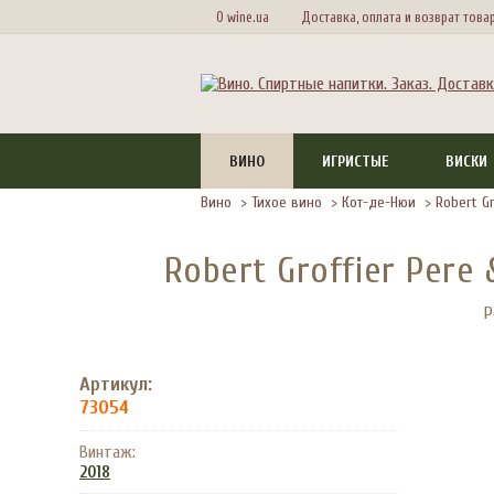
О wine.ua
Доставка, оплата и возврат това
ВИНО
ИГРИСТЫЕ
ВИСКИ
Вино
>
Тихое вино
>
Кот-де-Нюи
>
Robert Gr
Robert Groffier Pere 
Р
Артикул:
73054
Винтаж:
2018