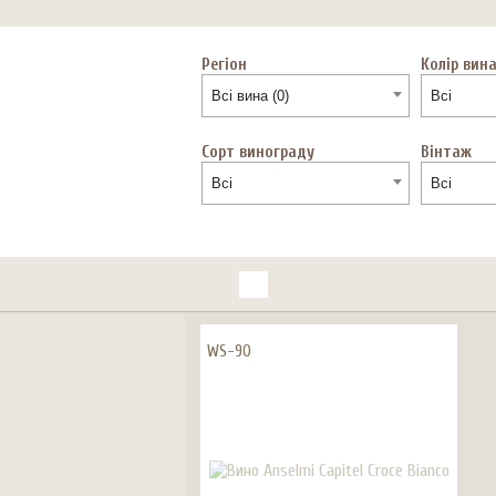
Регіон
Колір вин
Всі вина (0)
Всі
Сорт винограду
Вінтаж
Всі
Всі
WS-90