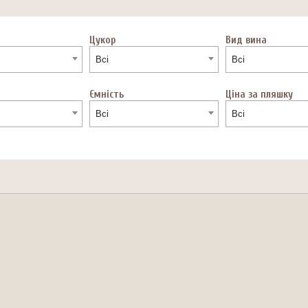
а
Цукор
Вид вина
Всі
Всі
Ємність
Ціна за пляшку
Всі
Всі