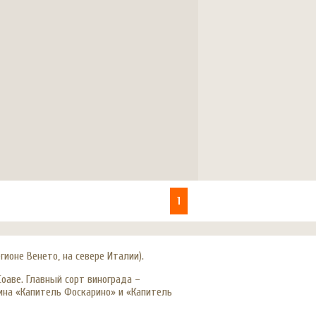
1
ионе Венето, на севере Италии).
оаве. Главный сорт винограда –
ина «Капитель Фоскарино» и «Капитель