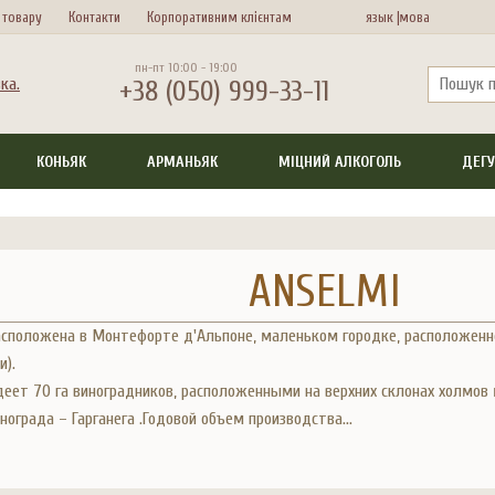
 товару
Контакти
Корпоративним клієнтам
язык |
мова
пн-пт 10:00 - 19:00
+38 (050) 999-33-11
КОНЬЯК
АРМАНЬЯК
МІЦНИЙ АЛКОГОЛЬ
ДЕГУ
ANSELMI
сположена в Монтефорте д'Альпоне, маленьком городке, расположенном
и).
еет 70 га виноградников, расположенными на верхних склонах холмов
нограда – Гарганега .Годовой объем производства...