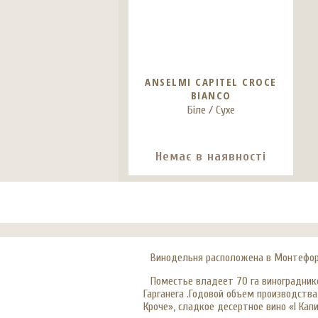
ANSELMI CAPITEL CROCE
BIANCO
Біле / Сухе
Немає в наявності
Винодельня расположена в Монтефорте
Поместье владеет 70 га виноградник
Гарганега .Годовой объем производств
Кроче», сладкое десертное вино «I Кап