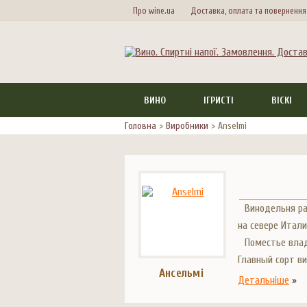
Про wine.ua
Доставка, оплата та повернення
ВИНО
ІГРИСТІ
ВІСКІ
Головна
>
Виробники
>
Anselmi
Винодельня ра
на севере Итали
Поместье влад
Главный сорт ви
Ансельмі
Детальніше
»