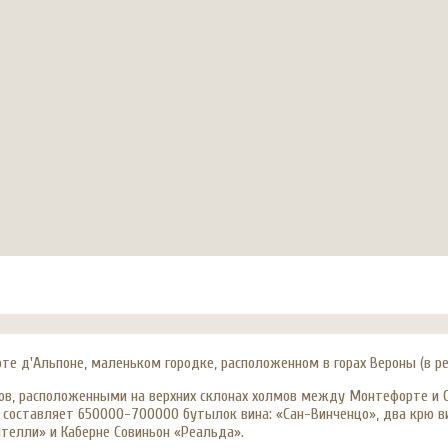
 д'Альпоне, маленьком городке, расположенном в горах Вероны (в рег
ов, расположенными на верхних склонах холмов между Монтефорте и С
а составляет 650000-700000 бутылок вина: «Сан-Винченцо», два крю в
ителли» и Каберне Совиньон «Реальда».