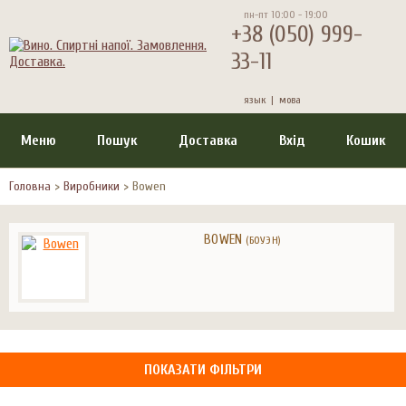
пн-пт 10:00 - 19:00
+38 (050) 999-
33-11
язык |
мова
Меню
Пошук
Доставка
Вхід
Кошик
Головна
>
Виробники
>
Bowen
BOWEN
(БОУЭН)
ПОКАЗАТИ ФІЛЬТРИ