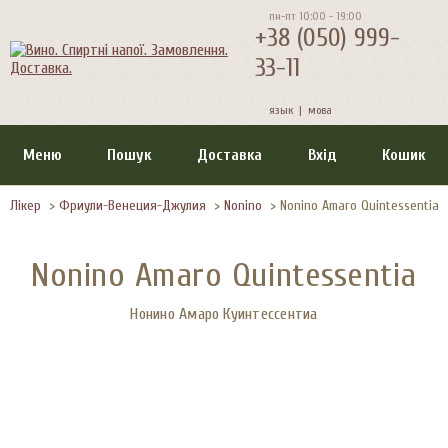
пн-пт 10:00 - 19:00
+38 (050) 999-
33-11
язык |
мова
Меню
Пошук
Доставка
Вхід
Кошик
Лікер
>
Фриули-Венеция-Джулия
>
Nonino
>
Nonino Amaro Quintessentia
Nonino Amaro Quintessentia
Нонино Амаро Куинтессентиа