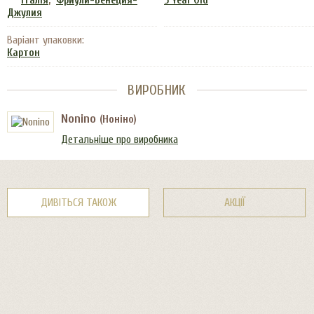
,
Італія
Фриули-Венеция-
5 Year Old
Джулия
Варіант упаковки:
Картон
ВИРОБНИК
Nonino
(Ноніно)
Детальніше про виробника
ДИВІТЬСЯ ТАКОЖ
АКЦІЇ