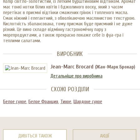
Колір світло-золотистий, із легким бурштиновим відтінком. Аромат
має тонкі нотки білих квітів і бджолиного воску, який з часом
перетікає в приємні відтінки смажених грінок і топленого масла.
Смак ніжний і елегантний, з обволікаючою маслянистою текстурою.
Кислотність збалансована, тому присмак буде приємний і не дуже
різкий. Це вино складе відмінну гастрономічну пару з
морепродуктами, а також прекрасно покаже себе із фуа-гра і
теплими салатами.
ВИРОБНИК
Jean-Marc Brocard
(Жан-Марк Брокар)
Детальніше про виробника
СХОЖІ РОЗДІЛИ
Белое сухое
,
Белое Франция
,
Тихое
,
Шардоне сухое
ДИВІТЬСЯ ТАКОЖ
АКЦІЇ