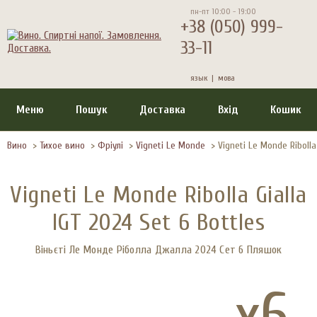
пн-пт 10:00 - 19:00
+38 (050) 999-
33-11
язык |
мова
Меню
Пошук
Доставка
Вхід
Кошик
Вино
>
Тихое вино
>
Фріулі
>
Vigneti Le Monde
>
Vigneti Le Monde Ribolla 
Vigneti Le Monde Ribolla Gialla
IGT 2024 Set 6 Bottles
Віньєті Ле Монде Ріболла Джалла 2024 Сет 6 Пляшок
x6