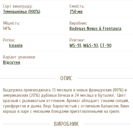
Сорт винограду:
Ємність:
Темпранільо (100%)
750 мл
Міцність:
Виробник:
14%
Bodegas Nexus & Frontaura
Регіон:
Рейтинг:
,
,
Іспанія
WS-91
W&S-93
CT-90
Варіант упаковки:
Відсутня
ОПИС
Выдержка производилась 13 месяцев в новых французских (80%) и
американских (20%) дубовых бочках и 24 месяца в бутылке. Цвет
красный с рыживатым оттенком. Аромат обладает тонами специй,
сухофруктов и дыма. Вкус бархатистый с отличным балансом. Вино
хорошо в паре с мясными блюдами приготовленными на гриле.
ВИРОБНИК