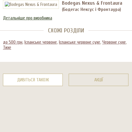
Bodegas Nexus & Frontaura
(Бодегас Нексус і Фронтаура)
Детальніше про виробника
СХОЖІ РОЗДІЛИ
до 500 грн
,
Іспанське червоне
,
Іспанське червоне сухе
,
Червоне сухе
,
Тихе
ДИВІТЬСЯ ТАКОЖ
АКЦІЇ