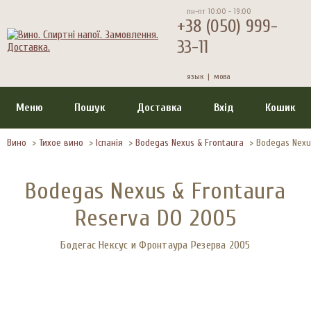
пн-пт 10:00 - 19:00
+38 (050) 999-
33-11
язык |
мова
Меню
Пошук
Доставка
Вхід
Кошик
Вино
>
Тихое вино
>
Іспанія
>
Bodegas Nexus & Frontaura
>
Bodegas Nexu
Bodegas Nexus & Frontaura
Reserva DO 2005
Бодегас Нексус и Фронтаура Резерва 2005