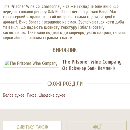
The Prisoner Wine Co. Chardonnay - свіже і складне біле вино, що
передає тонкощі регіону Oak Knoll і Carneros в долині Напа. Має
характерний яскраво-жовтий колір з нотками груши та дині в
ароматі. Вино богате і вершкове на смак. Зустрічаються ноти дуба
та ванілі, що надають шовкову текстуру і збалансовану
кислотністю. Таке вино подають до морепродуктів на грилі, гарячої
курки або вершковим стравам з пасти.
ВИРОБНИК
The Prisoner Wine Company
(Зе Прізонер Вайн Кампані)
СХОЖІ РОЗДІЛИ
Белое сухое
,
Тихое
,
Шардоне сухое
ДИВІТЬСЯ ТАКОЖ
АКЦІЇ