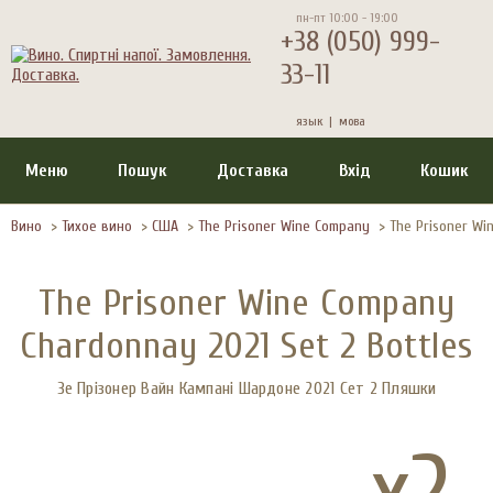
пн-пт 10:00 - 19:00
+38 (050) 999-
33-11
язык |
мова
Меню
Пошук
Доставка
Вхід
Кошик
Вино
>
Тихое вино
>
США
>
The Prisoner Wine Company
>
The Prisoner Wi
The Prisoner Wine Company
Chardonnay 2021 Set 2 Bottles
Зе Прізонер Вайн Кампані Шардоне 2021 Сет 2 Пляшки
x2