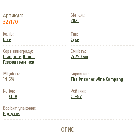
Артикул:
Вінтаж:
2021
327170
Колір:
Тип:
Біле
Сухе
Сорт винограду:
Ємність:
,
,
Шардоне
Віоньє
2х750 мл
Гевюрцтрамінер
Міцність:
Виробник:
14.6%
The Prisoner Wine Company
Регіон:
Рейтинг:
США
CT-87
Варіант упаковки:
Відсутня
ОПИС