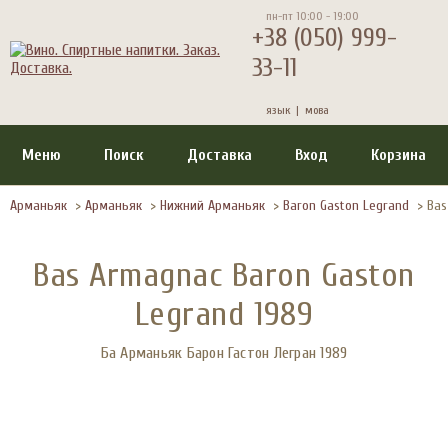
пн-пт 10:00 - 19:00
+38 (050) 999-
33-11
язык |
мова
Меню
Поиск
Доставка
Вход
Корзина
Арманьяк
>
Арманьяк
>
Нижний Арманьяк
>
Baron Gaston Legrand
>
Bas
Bas Armagnac Baron Gaston
Legrand 1989
Ба Арманьяк Барон Гастон Легран 1989