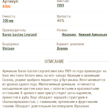
Артикул:
Винтаж:
1989
8166
Емкость:
Крепость:
40%
700 мл
Производитель:
Регион:
,
Baron Gaston Legrand
Франция
Нижний Арманьяк
Выдержка:
Вариант упаковки:
Vintage
Дерево
ОПИСАНИЕ
Арманьяк Baron Gaston Legrand винтажа 1989-го года производят на
базе местного белого вина, на юго-западе Франции в провинции
Гасконь, родине храброго мушкетера д'Артаньяна. Изготавливается
из урожая одного года. Миллезимный арманьяк отличается
насыщенным цветом каштана, с золотистыми и красноватыми
оттенками. В аромате явно присутствуют ноты карамели,
пряностей и дуба. Вкус обладает хорошей структурой и
сбалансированностью, с танинными, ореховыми и фруктовыми
тонами. Обладает длительным послевкусием. Идеально