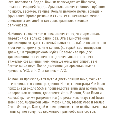
юго-востоку от Бордо. Коньяк происходит от Шаранта,
немного северней Бордо. Арманьяк является более глубоким
по вкусу, весомее, темнее. Коньяк немного легче, тоньше и
фруктовее. Кроме региона и стиля, есть несколько менее
очевидных деталей, в которых арманьяк и коньяк
отличаются.
Наиболее техническое из них является то, что
арманьяк
перегоняют только один раз
. Эта единственная
дистиляция создает тяжелый напиток – слабее по алкоголю
и богаче по аромату, чем коньяк (который дистиллирован
дважды в традиционном кубе). Потому что процесс
дистилляции, естественно отделяет алкоголь от его
тяжелых соединений, чем меньше очищают спирт, тем
богаче он на вкус. После дистилляции арманьяк имеет
крепость 53% и 60%, а коньяк - 72%.
Арманьяк производится путем дистилляции вина, так что
все начинается с виноградников. На сорт винограда Уни Блан
приходится около 55% в производстве вина для арманьяка,
которое как правило, дополняет Фоль Бланш, Бако Блан и
Коломбар. Также разрешается (но реже используется) Блан
Дам, Грес, Жюрансон Блан, Мозак Блан, Мозак Розе и Мелье
Сент-Франсуа. Каждый из них приносит свои особые качества
напитку, поэтому поддерживают разнообразие сортов,