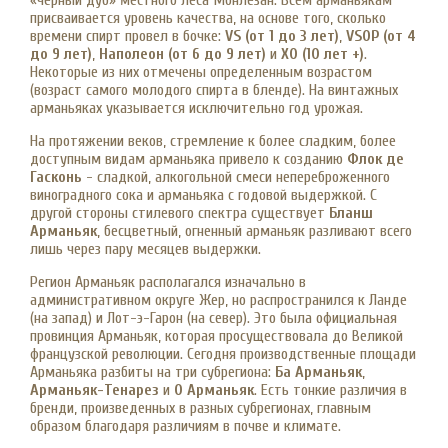
«черный дуб» местного леса Монлезан. Всем арманьякам
присваивается уровень качества, на основе того, сколько
времени спирт провел в бочке:
VS (от 1 до 3 лет)
,
VSOP (от 4
до 9 лет)
,
Наполеон (от 6 до 9 лет)
и
XO (10 лет +)
.
Некоторые из них отмечены определенным возрастом
(возраст самого молодого спирта в бленде). На винтажных
арманьяках указывается исключительно год урожая.
На протяжении веков, стремление к более сладким, более
доступным видам арманьяка привело к созданию
Флок де
Гасконь
- сладкой, алкогольной смеси непереброженного
виноградного сока и арманьяка с годовой выдержкой. С
другой стороны стилевого спектра существует
Бланш
Арманьяк
, бесцветный, огненный арманьяк разливают всего
лишь через пару месяцев выдержки.
Регион Арманьяк располагался изначально в
административном округе Жер, но распространился к Ланде
(на запад) и Лот-э-Гарон (на север). Это была официальная
провинция Арманьяк, которая просуществовала до Великой
французской революции. Сегодня производственные площади
Арманьяка разбиты на три субрегиона:
Ба Арманьяк
,
Арманьяк-Тенарез
и
О Арманьяк
. Есть тонкие различия в
бренди, произведенных в разных субрегионах, главным
образом благодаря различиям в почве и климате.