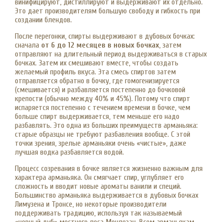
винифицируют, дистиллируют и выдерживают их отдельно.
Это дает производителям большую свободу и гибкость при
создании блендов.
После перегонки, спирты выдерживают в дубовых бочках:
сначала
от 6 до 12 месяцев в новых бочках
, затем
отправляют на длительный период выдерживаться в старых
бочках. Затем их смешивают вместе, чтобы создать
желаемый профиль вкуса. Эта смесь спиртов затем
отправляется обратно в бочку, где гомогенизируется
(смешивается) и разбавляется постепенно до бочковой
крепости (обычно между 40% и 45%). Потому что спирт
испаряется постепенно с течением времени в бочке, чем
больше спирт выдерживается, тем меньше его надо
разбавлять. Это одна из больших преимуществ арманьяка:
старые образцы не требуют разбавления вообще. С этой
точки зрения, зрелые арманьяки очень «чистые», даже
лучшая водка разбавляется водой.
Процесс созревания в бочке является жизненно важным для
характера арманьяка. Он смягчает спир, углубляет его
сложность и вводит новые ароматы ванили и специй.
Большинство арманьяка выдерживается в дубовых бочках
Лимузена и Тронсе, но некоторые производители
поддерживать традицию, используя так называемый