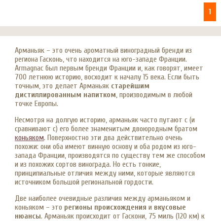
1
Арманьяк – это очень ароматный виноградный бренди из
региона Гасконь, что находится на юго-западе Франции.
Armagnac был первым бренди Франции и, как говорят, имеет
700 летнюю историю, восходит к началу 15 века. Если быть
точным, это делает Арманьяк
старейшим
дистиллированным напитком
, производимым в любой
точке Европы.
Несмотря на долгую историю, арманьяк часто путают с (и
сравнивают с) его более знаменитым двоюродным братом
коньяком
. Поверхностно эти два действительно очень
похожи: они оба имеют винную основу и оба родом из юго-
запада Франции, производятся по существу тем же способом
и из похожих сортов винограда. Но есть тонкие,
принципиальные отличия между ними, которые являются
источником большой региональной гордости.
Две наиболее очевидные различия между арманьяком и
коньяком – это
регионы происхождения
и
вкусовые
нюансы
. Арманьяк происходит от Гаскони, 75 миль (120 км) к