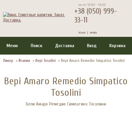
пн-пт 10:00 - 19:00
+38 (050) 999-
33-11
язык |
мова
Меню
Поиск
Доставка
Вход
Корзина
Ликер
>
Италия
>
Bepi Tosolini
>
Bepi Amaro Remedio Simpatico Tosolini
Bepi Amaro Remedio Simpatico
Tosolini
Бепи Амаро Ремедио Симпатико Тосолини