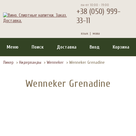
пн-пт 10:00 - 19:00
+38 (050) 999-
33-11
язык |
мова
Меню
Поиск
Доставка
Вход
Корзина
Ликер
>
Нидерланды
>
Wenneker
>
Wenneker Grenadine
Wenneker Grenadine