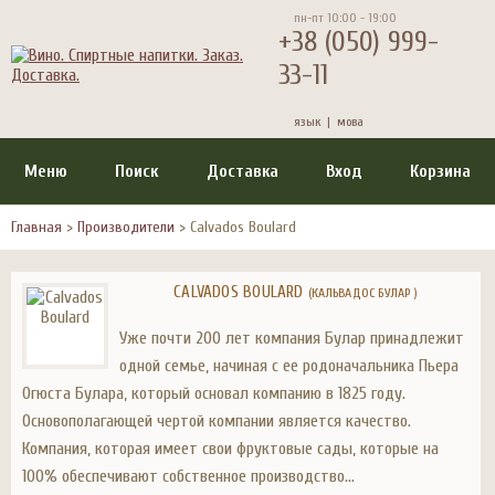
пн-пт 10:00 - 19:00
+38 (050) 999-
33-11
язык |
мова
Меню
Поиск
Доставка
Вход
Корзина
Главная
>
Производители
>
Calvados Boulard
CALVADOS BOULARD
(КАЛЬВАДОС БУЛАР )
Уже почти 200 лет компания Булар принадлежит
одной семье, начиная с ее родоначальника Пьера
Огюста Булара, который основал компанию в 1825 году.
Основополагающей чертой компании является качество.
Компания, которая имеет свои фруктовые сады, которые на
100% обеспечивают собственное производство...