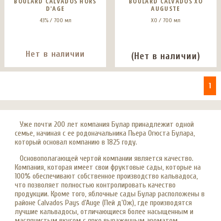
BOULARD CALVADOS HORS
BOULARD CALVADOS ХО
D'AGE
AUGUSTE
43% / 700 мл
ХО / 700 мл
Нет в наличии
(Нет в наличии)
1
Уже почти 200 лет компания Булар принадлежит одной
семье, начиная с ее родоначальника Пьера Огюста Булара,
который основал компанию в 1825 году.
Основополагающей чертой компании является качество.
Компания, которая имеет свои фруктовые сады, которые на
100% обеспечивают собственное производство кальвадоса,
что позволяет полностью контролировать качество
продукции. Кроме того, яблочные сады Булар расположены в
районе Calvados Pays d’Auge (Пей д’Ож), где производятся
лучшие кальвадосы, отличающиеся более насыщенным и
маслянистым вкусом с ярко выраженным ароматом.