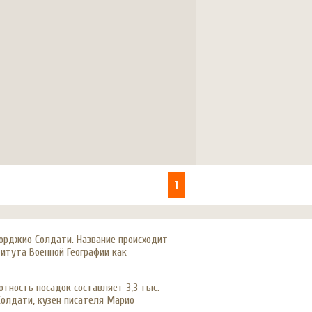
1
орджио Солдати. Название происходит
титута Военной Географии как
отность посадок составляет 3,3 тыс.
Солдати, кузен писателя Марио