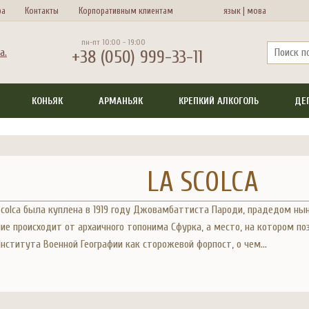
ра
Контакты
Корпоративным клиентам
язык |
мова
пн-пт 10:00 - 19:00
+38 (050) 999-33-11
КОНЬЯК
АРМАНЬЯК
КРЕПКИЙ АЛКОГОЛЬ
ДЕ
LA SCOLCA
Scolca была куплена в 1919 году Джовамбаттиста Пароди, прадедом 
ие происходит от архаичного топонима Сфурка, а место, на котором по
Института Военной Географии как сторожевой форпост, о чем...