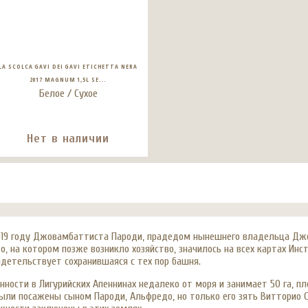
LA SCOLCA GAVI DEI GAVI ETICHETTA NERA
2017 MAGNUM 1,5L SE...
Белое / Сухое
Нет в наличии
 1919 году Джовамбаттиста Пароди, прадедом нынешнего владельца Дж
о, на котором позже возникло хозяйство, значилось на всех картах Инс
идетельствует сохранившаяся с тех пор башня.
ости в Лигурийских Апеннинах недалеко от моря и занимает 50 га, пл
ыли посажены сыном Пароди, Альфредо, но только его зять Витторио 