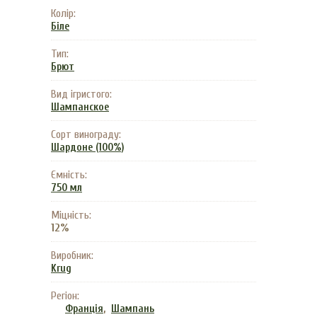
Колір:
Біле
Тип:
Брют
Вид ігристого:
Шампанское
Сорт винограду:
Шардоне (100%)
Ємність:
750 мл
Міцність:
12%
Виробник:
Krug
Регіон:
,
Франція
Шампань