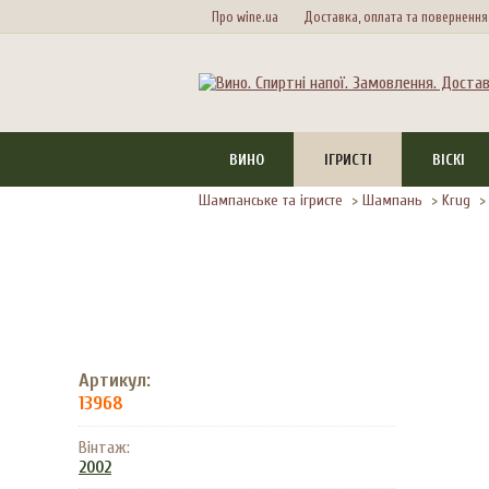
Про wine.ua
Доставка, оплата та повернення
ВИНО
ІГРИСТІ
ВІСКІ
Шампанське та ігристе
>
Шампань
>
Krug
Артикул:
13968
Вінтаж:
2002