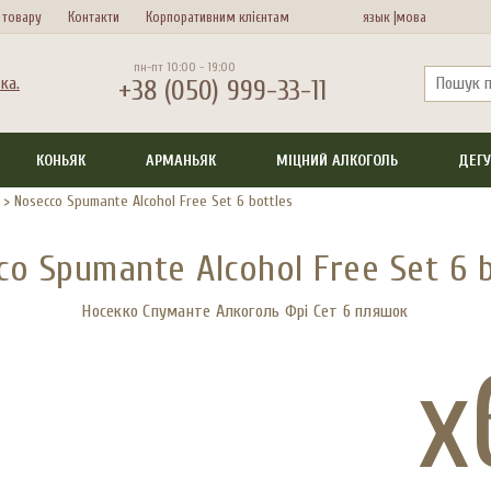
 товару
Контакти
Корпоративним клієнтам
язык |
мова
пн-пт 10:00 - 19:00
+38 (050) 999-33-11
КОНЬЯК
АРМАНЬЯК
МІЦНИЙ АЛКОГОЛЬ
ДЕГУ
>
Nosecco Spumante Alcohol Free Set 6 bottles
co Spumante Alcohol Free Set 6 b
Носекко Спуманте Алкоголь Фрі Сет 6 пляшок
x