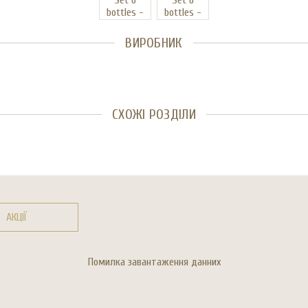
ВИРОБНИК
СХОЖІ РОЗДІЛИ
АКЦІЇ
Помилка завантаження данних