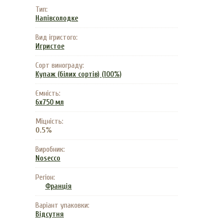
Тип:
Напівсолодке
Вид ігристого:
Игристое
Сорт винограду:
Купаж (білих сортів) (100%)
Ємність:
6x750 мл
Міцність:
0.5%
Виробник:
Nosecco
Регіон:
Франція
Варіант упаковки:
Відсутня