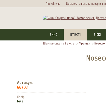
Про wine.ua
Доставка, оплата та повернення
ВИНО
ІГРИСТІ
ВІСКІ
Шампанське та ігристе
>
Франція
>
Nosecco
Nosec
Артикул:
66703
Колір:
Біле