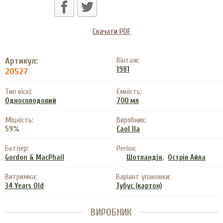
Скачати PDF
Артикул:
Вінтаж:
1981
20527
Тип віскі:
Ємність:
Односолодовий
700 мл
Міцність:
Виробник:
59%
Caol Ila
Ботлер:
Регіон:
,
Gordon & MacPhail
Шотландія
Острів Айла
Витримка:
Варіант упаковки:
34 Years Old
Тубус (картон)
ВИРОБНИК