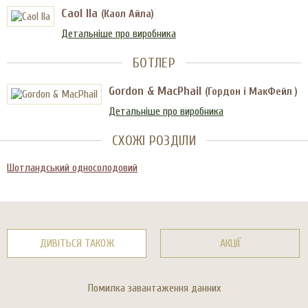
Caol Ila
(Каол Айла)
Детальніше про виробника
БОТЛЕР
Gordon & MacPhail
(Гордон і МакФейл )
Детальніше про виробника
СХОЖІ РОЗДІЛИ
Шотландський односолодовий
ДИВІТЬСЯ ТАКОЖ
АКЦІЇ
Помилка завантаження данних