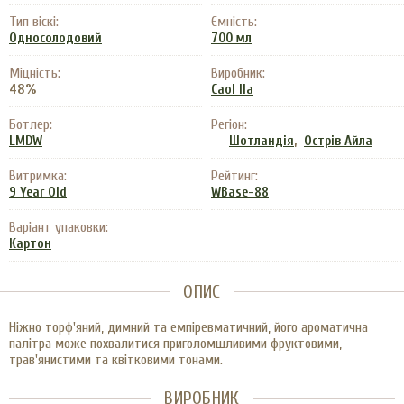
Тип віскі:
Ємність:
Односолодовий
700 мл
Міцність:
Виробник:
48%
Caol Ila
Ботлер:
Регіон:
,
LMDW
Шотландія
Острів Айла
Витримка:
Рейтинг:
9 Year Old
WBase-88
Варіант упаковки:
Картон
ОПИС
Ніжно торф'яний, димний та емпіревматичний, його ароматична
палітра може похвалитися приголомшливими фруктовими,
трав'янистими та квітковими тонами.
ВИРОБНИК