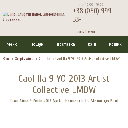
пн-пт 10:00 - 19:00
+38 (050) 999-
33-11
язык |
мова
Меню
Пошук
Доставка
Вхід
Кошик
Віскі
>
Острів Айла
>
Caol Ila
>
Caol Ila 9 YO 2013 Artist Collective LMDW
Caol Ila 9 YO 2013 Artist
Collective LMDW
Каол Айла 9 Років 2013 Артіст Коллектів Ля Мезон дю Віскі