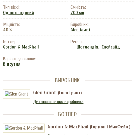
Тип віскі:
Ємність:
Односолодовий
700 мл
Міцність:
Виробник:
40%
Glen Grant
Ботлер:
Регіон:
,
Gordon & MacPhail
Шотландія
Спейсайд
Варіант упаковки:
Відсутня
ВИРОБНИК
Glen Grant
(Глен Грант)
Детальніше про виробника
БОТЛЕР
Gordon & MacPhail
(Гордон і МакФейл )