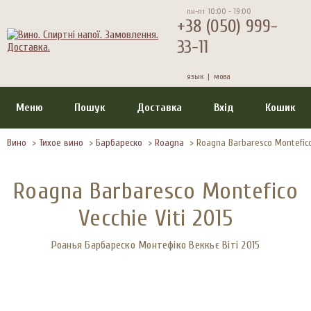
пн-пт 10:00 - 19:00
+38 (050) 999-
33-11
язык |
мова
Меню
Пошук
Доставка
Вхід
Кошик
Вино
>
Тихое вино
>
Барбареско
>
Roagna
>
Roagna Barbaresco Montefico 
Roagna Barbaresco Montefico
Vecchie Viti 2015
Роанья Барбареско Монтефіко Веккьє Віті 2015