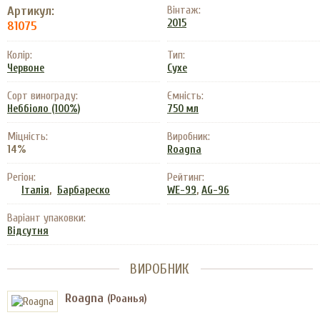
Артикул:
Вінтаж:
2015
81075
Колір:
Тип:
Червоне
Сухе
Сорт винограду:
Ємність:
Неббіоло (100%)
750 мл
Міцність:
Виробник:
14%
Roagna
Регіон:
Рейтинг:
,
,
Італія
Барбареско
WE-99
AG-96
Варіант упаковки:
Відсутня
ВИРОБНИК
Roagna
(Роанья)