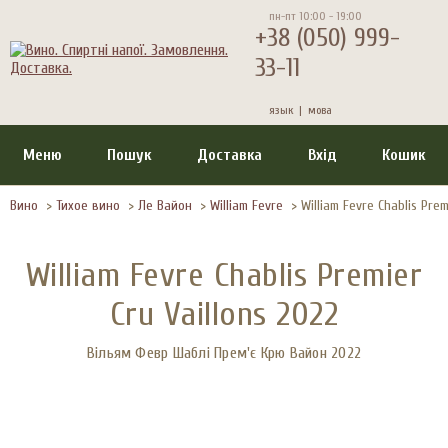
пн-пт 10:00 - 19:00
+38 (050) 999-
33-11
язык |
мова
Меню
Пошук
Доставка
Вхід
Кошик
Вино
>
Тихое вино
>
Ле Вайон
>
William Fevre
>
William Fevre Chablis Prem
William Fevre Chablis Premier
Cru Vaillons 2022
Вільям Февр Шаблі Прем'є Крю Вайон 2022