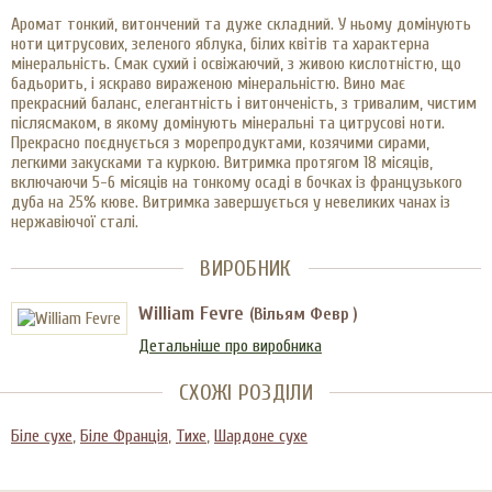
Аромат тонкий, витончений та дуже складний. У ньому домінують
ноти цитрусових, зеленого яблука, білих квітів та характерна
мінеральність. Смак сухий і освіжаючий, з живою кислотністю, що
бадьорить, і яскраво вираженою мінеральністю. Вино має
прекрасний баланс, елегантність і витонченість, з тривалим, чистим
післясмаком, в якому домінують мінеральні та цитрусові ноти.
Прекрасно поєднується з морепродуктами, козячими сирами,
легкими закусками та куркою. Витримка протягом 18 місяців,
включаючи 5-6 місяців на тонкому осаді в бочках із французького
дуба на 25% кюве. Витримка завершується у невеликих чанах із
нержавіючої сталі.
ВИРОБНИК
William Fevre
(Вільям Февр )
Детальніше про виробника
СХОЖІ РОЗДІЛИ
Біле сухе
,
Біле Франція
,
Тихе
,
Шардоне сухе