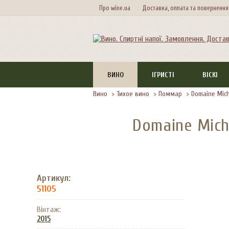
Про wine.ua
Доставка, оплата та повернення
ВИНО
ІГРИСТІ
ВІСКІ
Вино
>
Тихое вино
>
Поммар
>
Domaine Mic
Domaine Mich
Артикул:
51105
Вінтаж:
2015