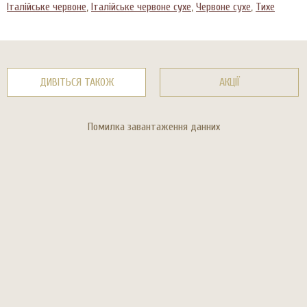
Італійське червоне
,
Італійське червоне сухе
,
Червоне сухе
,
Тихе
ДИВІТЬСЯ ТАКОЖ
АКЦІЇ
Помилка завантаження данних