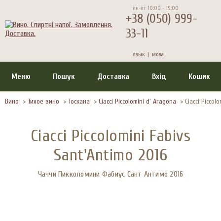
пн-пт 10:00 - 19:00
+38 (050) 999-
33-11
язык |
мова
Меню
Пошук
Доставка
Вхід
Кошик
Вино
>
Тихое вино
>
Тоскана
>
Ciacci Piccolomini d' Aragona
>
Ciacci Piccol
Ciacci Piccolomini Fabivs
Sant'Antimo 2016
Чаччи Пикколомини Фабиус Сант Антимо 2016