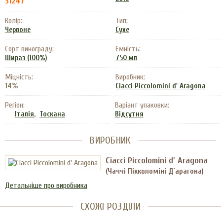
31247
Колір:
Тип:
Червоне
Сухе
Сорт винограду:
Ємність:
Шираз (100%)
750 мл
Міцність:
Виробник:
14%
Ciacci Piccolomini d' Aragona
Регіон:
Варіант упаковки:
,
Італія
Тоскана
Відсутня
ВИРОБНИК
Ciacci Piccolomini d' Aragona
(Чаччі Пікколоміні Д`арагона)
Детальніше про виробника
СХОЖІ РОЗДІЛИ