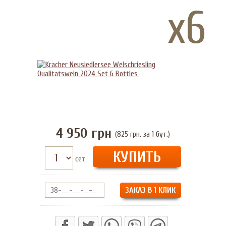
x6
4 950
грн
(825 грн. за 1 бут.)
сет
ЗАКАЗ В 1 КЛИК