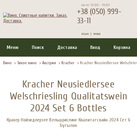
пн-пт 10:00 - 19:00
+38 (050) 999-
33-11
язык |
мова
Меню
Поиск
Доставка
Вход
Корзина
Вино
>
Тихое вино
>
Австрия
>
Kracher
>
Kracher Neusiedlersee Welschries
Kracher Neusiedlersee
Welschriesling Qualitatswein
2024 Set 6 Bottles
Крахер Нойзидлерзее Вельшрислинг Квалитатсвайн 2024 Сет 6
Бутылок