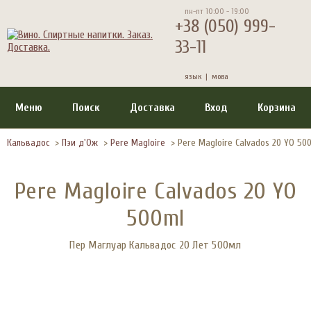
пн-пт 10:00 - 19:00
+38 (050) 999-
33-11
язык |
мова
Меню
Поиск
Доставка
Вход
Корзина
Кальвадос
>
Пэи д'Ож
>
Pere Magloire
>
Pere Magloire Calvados 20 YO 50
Pere Magloire Calvados 20 YO
500ml
Пер Маглуар Кальвадос 20 Лет 500мл