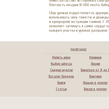
поместья состоит из глубокого слоя кр
Плотность посадки 10 000 лоз/га. Каб
Сбор урожая осуществляется, вручную,
использовать силу тяжести, и дважды
и однородной экстракции танинов. С 20
позволяет заглянуть в самое сердце ч
каждого участка и урожая, раскрывая 
ПОЛЕЗНОЕ
Купить вино
Новинки
Выбор wine.ua
Акции
Скидки недели
Виноград от А до 
Каталог брендов
Критики
Книги
Коньяк в дереве
Статьи
Виски в дереве