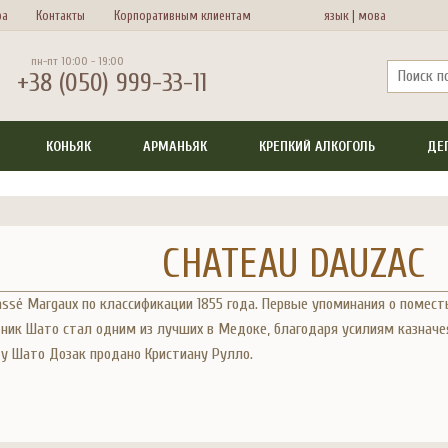
ра
Контакты
Корпоративным клиентам
язык |
мова
пн-пт 10:00 - 19:00
+38 (050) 999-33-11
КОНЬЯК
АРМАНЬЯК
КРЕПКИЙ АЛКОГОЛЬ
ДЕ
CHATEAU DAUZAC
lassé Margaux по классификации 1855 года. Первые упоминания о помест
адник Шато стал одним из лучших в Медоке, благодаря усилиям казначе
ду Шато Дозак продано Кристиану Рулло.