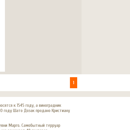
1
осятся к 1545 году, а виноградник
20 году Шато Дозак продано Кристиану
ревни Марго. Самобытный терруар