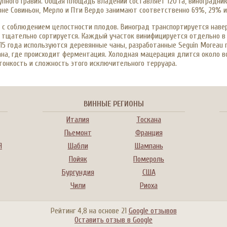
упного гравия. Общая площадь владений составляет 120 га, виноградни
ерне Совиньон, Мерло и Пти Вердо занимают соответственно 69%, 29% и
 с соблюдением целостности плодов. Виноград транспортируется наве
 тщательно сортируется. Каждый участок винифицируется отдельно в
15 года используются деревянные чаны, разработанные Seguin Moreau п
ана, где происходит ферментация. Холодная мацерация длится около в
тонкость и сложность этого исключительного терруара.
ВИННЫЕ РЕГИОНЫ
Италия
Тоскана
Пьемонт
Франция
Я
Шабли
Шампань
Пойяк
Помероль
Бургундия
США
Чили
Риоха
Рейтинг
4,8
на основе
21
Google отзывов
Оставить отзыв в Google