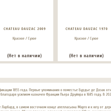
CHATEAU DAUZAC 2009
CHATEAU DAUZAC 1970
Красное / Сухое
Красное / Сухое
(Нет в наличии)
(Нет в наличии)
ификации 1855 года. Первые упоминания о поместье Бурдье де Дозак отн
благодаря усилиям казначея Франции Пьера Друйяра в 1685 году. В 20
 Ларбард, в самом восточном конце апелласьона Марго и к югу от де