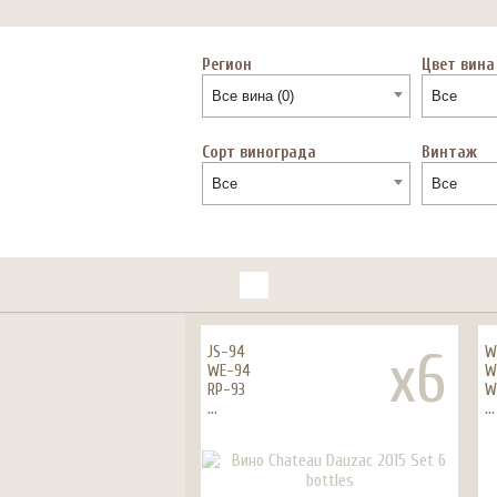
Регион
Цвет вина
Все вина (0)
Все
Сорт винограда
Винтаж
Все
Все
x6
JS-94
W
WE-94
W
RP-93
W
...
...