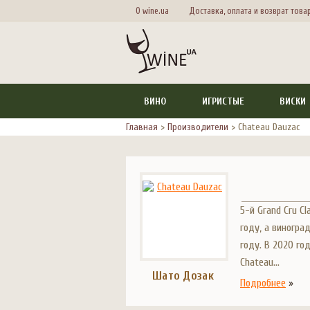
О wine.ua
Доставка, оплата и возврат това
ВИНО
ИГРИСТЫЕ
ВИСКИ
Главная
>
Производители
>
Chateau Dauzac
5-й Grand Cru C
году, а виногр
году. В 2020 го
Chateau...
Шато Дозак
Подробнее
»