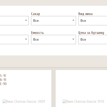
Сахар
Вид вина
Все
Все
Емкость
Цена за бутылку
Все
Все
S-91
A-91
E-90