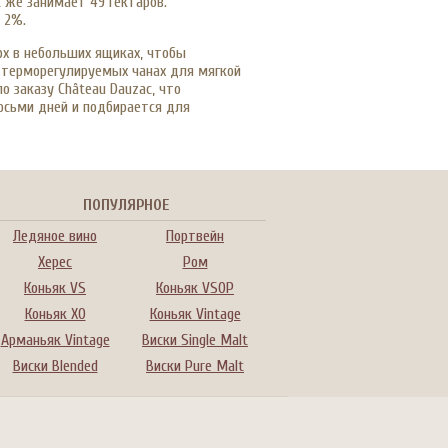
к же занимает 49 гектаров.
 2%.
рх в небольших ящиках, чтобы
 терморегулируемых чанах для мягкой
о заказу Château Dauzac, что
осьми дней и подбирается для
ПОПУЛЯРНОЕ
Ледяное вино
Портвейн
Херес
Ром
Коньяк VS
Коньяк VSOP
Коньяк XO
Коньяк Vintage
Арманьяк Vintage
Виски Single Malt
Виски Blended
Виски Pure Malt