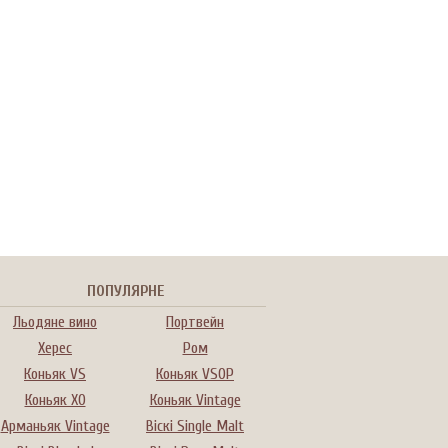
ПОПУЛЯРНЕ
Льодяне вино
Портвейн
Херес
Ром
Коньяк VS
Коньяк VSOP
Коньяк XO
Коньяк Vintage
Арманьяк Vintage
Віскі Single Malt