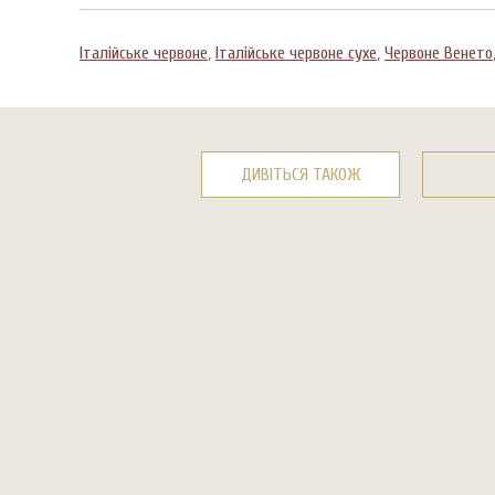
Італійське червоне
,
Італійське червоне сухе
,
Червоне Венето
ДИВІТЬСЯ ТАКОЖ