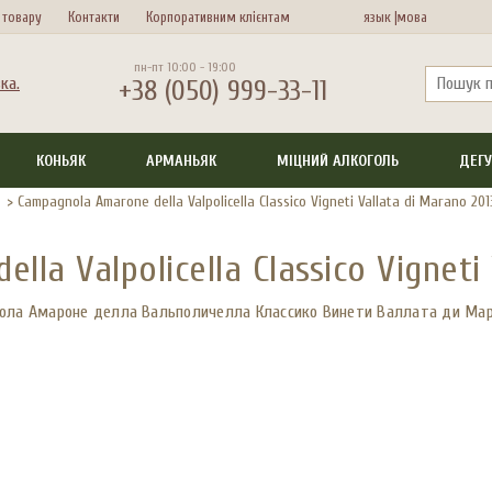
 товару
Контакти
Корпоративним клієнтам
язык |
мова
пн-пт 10:00 - 19:00
+38 (050) 999-33-11
КОНЬЯК
АРМАНЬЯК
МІЦНИЙ АЛКОГОЛЬ
ДЕГУ
>
Campagnola Amarone della Valpolicella Classico Vigneti Vallata di Marano 201
la Valpolicella Classico Vigneti
ола Амароне делла Вальполичелла Классико Винети Валлата ди Мар