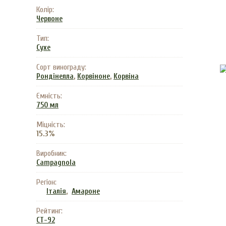
Колір:
Червоне
Тип:
Сухе
Сорт винограду:
,
,
Рондінелла
Корвіноне
Корвіна
Ємність:
750 мл
Міцність:
15.3%
Виробник:
Campagnola
Регіон:
,
Італія
Амароне
Рейтинг:
CT-92