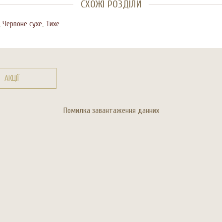
СХОЖІ РОЗДІЛИ
,
Червоне сухе
,
Тихе
АКЦІЇ
Помилка завантаження данних