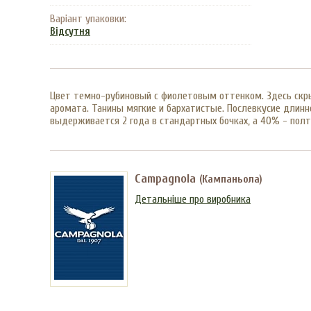
Варіант упаковки:
Відсутня
Цвет темно-рубиновый с фиолетовым оттенком. Здесь скрыт
аромата. Танины мягкие и бархатистые. Послевкусие длин
выдерживается 2 года в стандартных бочках, а 40% - полто
Campagnola
(Кампаньола)
Детальніше про виробника