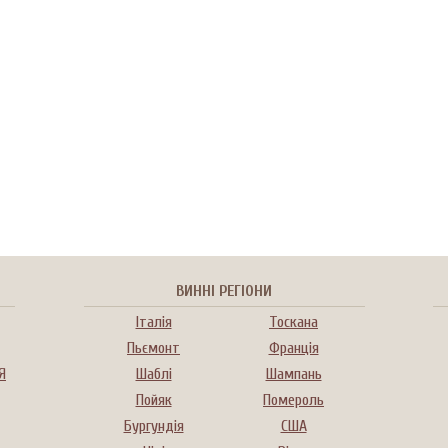
ВИННІ РЕГІОНИ
Італія
Тоскана
Пьємонт
Франція
Я
Шаблі
Шампань
Пойяк
Помероль
Бургундія
США