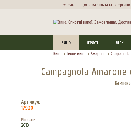
Про wine.ua
Доставка, оплата та повернення
ВИНО
ІГРИСТІ
ВІСКІ
Вино
>
Тихое вино
>
Амароне
>
Campagnola
Campagnola Amarone del
Кампань
Артикул:
17920
Вінтаж:
2013