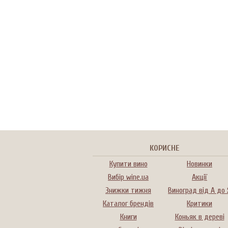
КОРИСНЕ
Купити вино
Новинки
Вибір wine.ua
Акції
Знижки тижня
Виноград від А до 
Каталог брендів
Критики
Книги
Коньяк в дереві