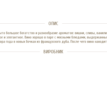
ОПИС
о большое богатство и разнообразие ароматов: вишни, сливы, ванили,
ное и элегантное. Вино хорошо в паре с мясными блюдами, выдержанны
ра года в новых бочках из французского дуба. После чего вино находит
ВИРОБНИК