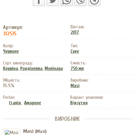
Артикул:
Вінтаж:
2017
312515
Колір:
Тип:
Червоне
Сухе
Сорт винограду:
Ємність:
,
,
Корвіна
Рондінелла
Молінара
750 мл
Міцність:
Виробник:
15.5%
Masi
Регіон:
Варіант упаковки:
,
Італія
Амароне
Відсутня
ВИРОБНИК
Masi
(Мазі)