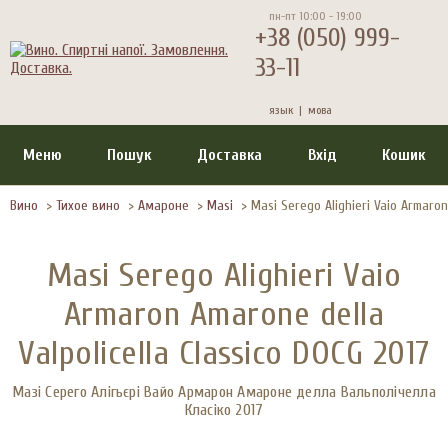
пн-пт 10:00 - 19:00
+38 (050) 999-
33-11
язык |
мова
Меню
Пошук
Доставка
Вхід
Кошик
Вино
>
Тихое вино
>
Амароне
>
Masi
>
Masi Serego Alighieri Vaio Armaron
Masi Serego Alighieri Vaio
Armaron Amarone della
Valpolicella Classico DOCG 2017
Мазі Серего Алігьєрі Вайо Армарон Амароне делла Вальполічелла
Класіко 2017