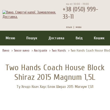
пн-пт 10:00 - 19:00
+38 (050) 999-
33-11
язык |
мова
Меню
Пошук
Доставка
Вхід
Кошик
Вино
>
Тихое вино
>
Австралія
>
Two Hands
>
Two Hands Coach House Bloc
Two Hands Coach House Block
Shiraz 2015 Magnum 1,5L
Ту Хендз Коач Хаус Блок Шираз 2015 Магнум 1,5Л