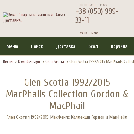
пн-пт 10:00 - 19:00
+38 (050) 999-
33-11
язык |
мова
Меню
Поиск
Доставка
Вход
Корзина
Виски
>
Кэмпбелтаун
>
Glen Scotia
>
Glen Scotia 1992/2015 MacPhails Colle
Glen Scotia 1992/2015
MacPhails Collection Gordon &
MacPhail
Глен Скотия 1992/2015 МакФейлc Коллекшн Гордон и МакФейл