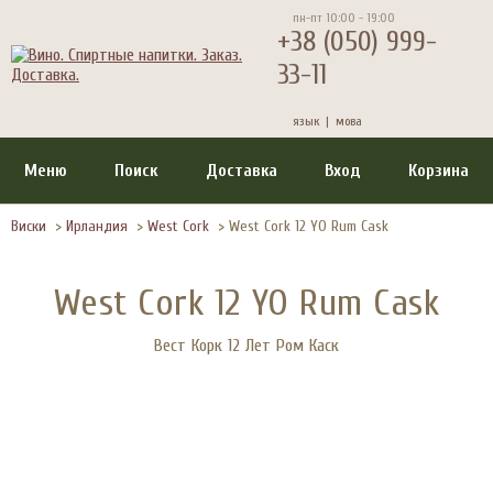
пн-пт 10:00 - 19:00
+38 (050) 999-
33-11
язык |
мова
Меню
Поиск
Доставка
Вход
Корзина
Виски
>
Ирландия
>
West Cork
>
West Cork 12 YO Rum Cask
West Cork 12 YO Rum Cask
Вест Корк 12 Лет Ром Каск