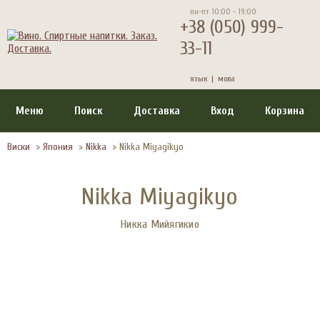
пн-пт 10:00 - 19:00
+38 (050) 999-
33-11
язык |
мова
Меню
Поиск
Доставка
Вход
Корзина
Виски
>
Япония
>
Nikka
>
Nikka Miyagikyo
Nikka Miyagikyo
Никка Мийягикио