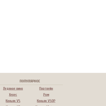
ПОПУЛЯРНОЕ
Ледяное вино
Портвейн
Херес
Ром
Коньяк VS
Коньяк VSOP