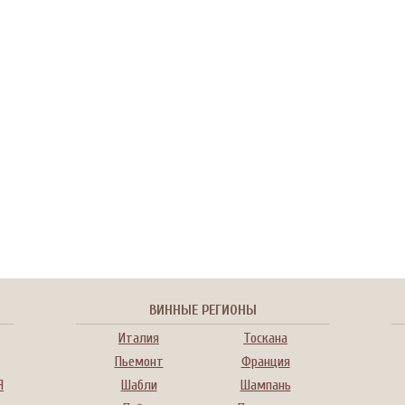
ВИННЫЕ РЕГИОНЫ
Италия
Тоскана
Пьемонт
Франция
Я
Шабли
Шампань