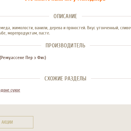
ОПИСАНИЕ
меда, жимолости, ванили, дерева и пряностей. Вкус утонченный, сливоч
ыбе, морепродуктам, пасте.
ПРОИЗВОДИТЕЛЬ
(Ремуассене Пер э Фис)
СХОЖИЕ РАЗДЕЛЫ
доне сухое
АКЦИИ