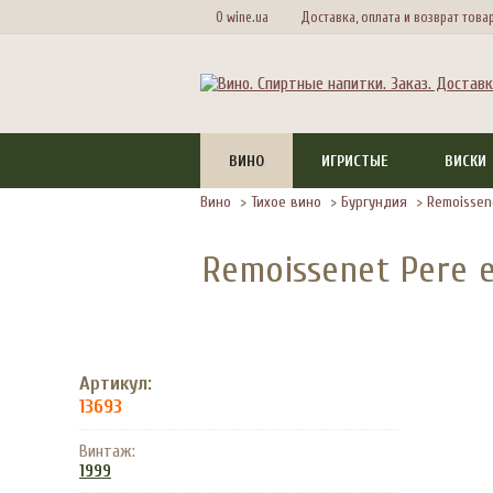
О wine.ua
Доставка, оплата и возврат това
ВИНО
ИГРИСТЫЕ
ВИСКИ
Вино
>
Тихое вино
>
Бургундия
>
Remoissene
Remoissenet Pere e
Артикул:
13693
Винтаж:
1999