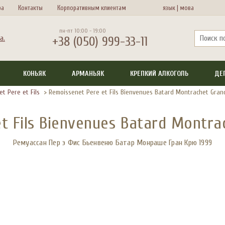
ра
Контакты
Корпоративным клиентам
язык |
мова
пн-пт 10:00 - 19:00
+38 (050) 999-33-11
КОНЬЯК
АРМАНЬЯК
КРЕПКИЙ АЛКОГОЛЬ
ДЕ
t Pere et Fils
>
Remoissenet Pere et Fils Bienvenues Batard Montrachet Gran
t Fils Bienvenues Batard Montra
Ремуассан Пер э Фиc Бьенвеню Батар Монраше Гран Крю 1999