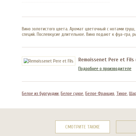
Вино золотистого цвета. Аромат цветочный с нотами груш, 
специй. Послевкусие длительное. Вино подают к фуа-гра, р
Remoissenet Pere et Fils
Подробнее о производителе
Белое из бургундии
,
Белое сухое
,
Белое Франция
,
Тихое
,
Шар
СМОТРИТЕ ТАКЖЕ