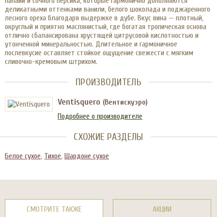
папайи и сочного персика, которые гармонично дополняются
деликатными оттенками ванили, белого шоколада и поджаренного
лесного ореха благодаря выдержке в дубе. Вкус вина — плотный,
округлый и приятно маслянистый, где богатая тропическая основа
отлично сбалансирована хрустящей цитрусовой кислотностью и
утонченной минеральностью. Длительное и гармоничное
послевкусие оставляет стойкое ощущение свежести с мягким
сливочно-кремовым штрихом.
ПРОИЗВОДИТЕЛЬ
Ventisquero
(Вентискуэро)
Подробнее о производителе
СХОЖИЕ РАЗДЕЛЫ
Белое сухое
,
Тихое
,
Шардоне сухое
СМОТРИТЕ ТАКЖЕ
АКЦИИ