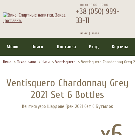
пн-пт 10:00 - 19:00
+38 (050) 999-
33-11
язык |
мова
Меню
Поиск
Доставка
Вход
Корзина
Вино
>
Тихое вино
>
Чили
>
Ventisquero
>
Ventisquero Chardonnay Grey 20
Ventisquero Chardonnay Grey
2021 Set 6 Bottles
Вентискуэро Шардоне Грей 2021 Сет 6 Бутылок
x6