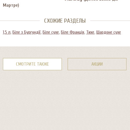
Мартре)
СХОЖИЕ РАЗДЕЛЫ
1,5 л
,
Біле з Бургундії
,
Біле сухе
,
Біле Франція
,
Тихе
,
Шардоне сухе
СМОТРИТЕ ТАКЖЕ
АКЦИИ