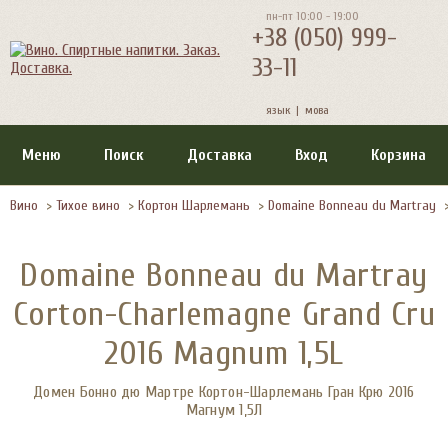
пн-пт 10:00 - 19:00
+38 (050) 999-
33-11
язык |
мова
Меню
Поиск
Доставка
Вход
Корзина
Вино
>
Тихое вино
>
Кортон Шарлемань
>
Domaine Bonneau du Martray
Domaine Bonneau du Martray
Corton-Charlemagne Grand Cru
2016 Magnum 1,5L
Домен Бонно дю Мартре Кортон-Шарлемань Гран Крю 2016
Магнум 1,5Л