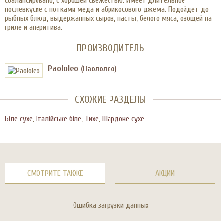
сбалансировано, с хорошей свежестью. Имеет длительное
послевкусие с нотками меда и абрикосового джема. Подойдет до
рыбных блюд, выдержанных сыров, пасты, белого мяса, овощей на
гриле и аперитива.
ПРОИЗВОДИТЕЛЬ
Paololeo
(Паололео)
СХОЖИЕ РАЗДЕЛЫ
Біле сухе
,
Італійське біле
,
Тихе
,
Шардоне сухе
СМОТРИТЕ ТАКЖЕ
АКЦИИ
Ошибка загрузки данных