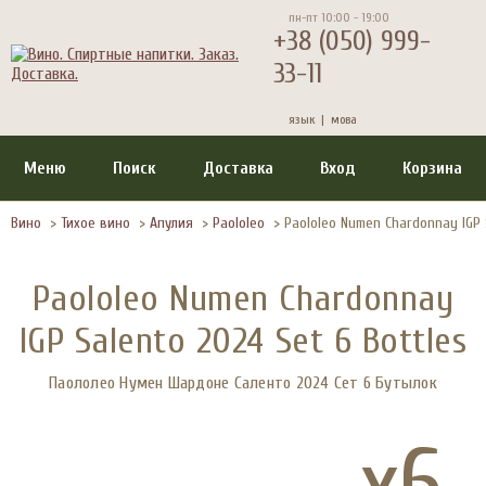
пн-пт 10:00 - 19:00
+38 (050) 999-
33-11
язык |
мова
Меню
Поиск
Доставка
Вход
Корзина
Вино
>
Тихое вино
>
Апулия
>
Paololeo
>
Paololeo Numen Chardonnay IGP S
Paololeo Numen Chardonnay
IGP Salento 2024 Set 6 Bottles
Паололео Нумен Шардоне Саленто 2024 Сет 6 Бутылок
x6