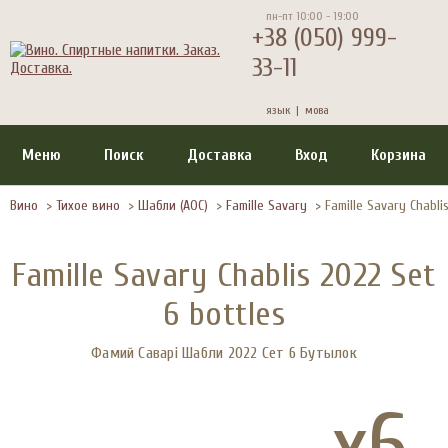
пн-пт 10:00 - 19:00
+38 (050) 999-
33-11
язык |
мова
Меню
Поиск
Доставка
Вход
Корзина
Вино
>
Тихое вино
>
Шабли (АОС)
>
Famille Savary
>
Famille Savary Chabli
Famille Savary Chablis 2022 Set
6 bottles
Фамий Саварі Шабли 2022 Сет 6 Бутылок
x6