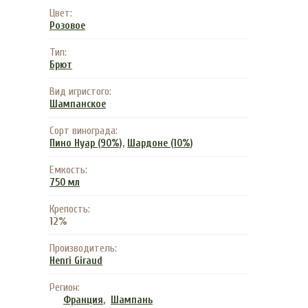
Цвет:
Розовое
Тип:
Брют
Вид игристого:
Шампанское
Сорт винограда:
,
Пино Нуар (90%)
Шардоне (10%)
Емкость:
750 мл
Крепость:
12%
Производитель:
Henri Giraud
Регион:
,
Франция
Шампань