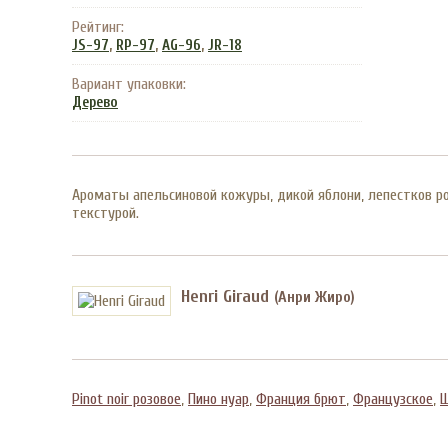
Рейтинг:
,
,
,
JS-97
RP-97
AG-96
JR-18
Вариант упаковки:
Дерево
Ароматы апельсиновой кожуры, дикой яблони, лепестков р
текстурой.
Henri Giraud
(Анри Жиро)
Pinot noir розовое
,
Пино нуар
,
Франция брют
,
Французское
,
Ш