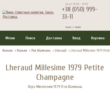
пн-пт 10:00 - 19:00
+38 (050) 999-
33-11
язык |
мова
Меню
Поиск
Доставка
Вход
Корзина
Коньяк
>
Коньяк
>
Пти Шампань
>
Lheraud
>
Lheraud Millesime 1979 Pet
Lheraud Millesime 1979 Petite
Champagne
Леро Миллезим 1979 Пти Шампань