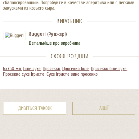
сбалансированный. Попробуйте в качестве аперитива или с легкими
закусками из козьего сыра.
ВИРОБНИК
Ruggeri
(Руджері)
Детальніше про виробника
СХОЖІ РОЗДІЛИ
6х750 мл
,
Біле сухе
,
Просекко
,
Просекко біле
,
Просекко біле сухе
,
Просекко сухе ігристе
,
Сухе ігристе вино просекко
ДИВІТЬСЯ ТАКОЖ
АКЦІЇ