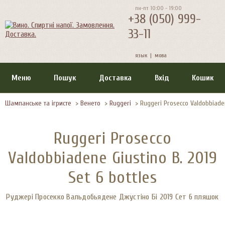
пн-пт 10:00 - 19:00
+38 (050) 999-
33-11
язык |
мова
Меню
Пошук
Доставка
Вхід
Кошик
Шампанське та ігристе
>
Венето
>
Ruggeri
>
Ruggeri Prosecco Valdobbiaden
Ruggeri Prosecco
Valdobbiadene Giustino B. 2019
Set 6 bottles
Руджері Просекко Вальдобьядене Джустіно Бі 2019 Сет 6 пляшок