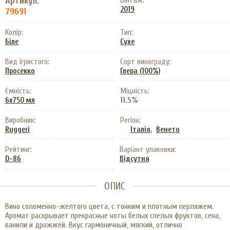
Артикул:
Вінтаж:
2019
79691
Колір:
Тип:
Біле
Сухе
Вид ігристого:
Сорт винограду:
Просекко
Глера (100%)
Ємність:
Міцність:
11.5%
6x750 мл
Виробник:
Регіон:
,
Ruggeri
Італія
Венето
Рейтинг:
Варіант упаковки:
D-86
Відсутня
ОПИС
Вино соломенно-желтого цвета, с тонким и плотным перляжем.
Аромат раскрывает прекрасные ноты белых спелых фруктов, сена,
ванили и дрожжей. Вкус гармоничный, мягкий, отлично