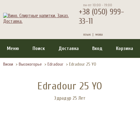
пн-пт 10:00 - 19:00
+38 (050) 999-
33-11
язык |
мова
Меню
Поиск
Доставка
Вход
Корзина
Виски
>
Высокогорье
>
Edradour
>
Edradour 25 YO
Edradour 25 YO
Эдрадур 25 Лет