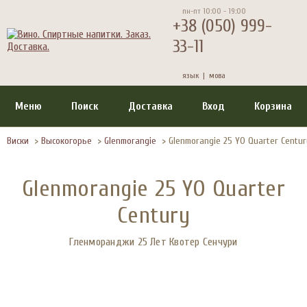
пн-пт 10:00 - 19:00
+38 (050) 999-
33-11
язык |
мова
Меню
Поиск
Доставка
Вход
Корзина
Виски
>
Высокогорье
>
Glenmorangie
>
Glenmorangie 25 YO Quarter Centur
Glenmorangie 25 YO Quarter
Century
Гленморанджи 25 Лет Квотер Сенчури