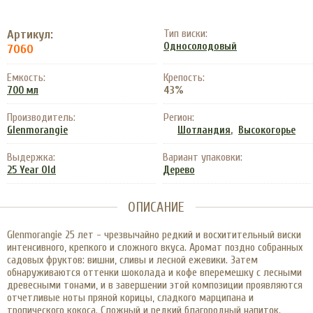
Артикул:
Тип виски:
Односолодовый
7060
Емкость:
Крепость:
43%
700 мл
Производитель:
Регион:
,
Glenmorangie
Шотландия
Высокогорье
Выдержка:
Вариант упаковки:
25 Year Old
Дерево
ОПИСАНИЕ
Glenmorangie 25 лет - чрезвычайно редкий и восхитительный виски
интенсивного, крепкого и сложного вкуса. Аромат поздно собранных
садовых фруктов: вишни, сливы и лесной ежевики. Затем
обнаруживаются оттенки шоколада и кофе вперемешку с лесными
древесными тонами, и в завершении этой композиции проявляются
отчетливые ноты пряной корицы, сладкого марципана и
тропического кокоса. Сложный и редкий благородный напиток.