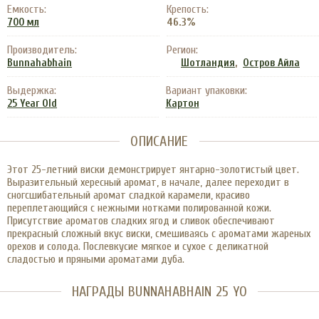
Емкость:
Крепость:
46.3%
700 мл
Производитель:
Регион:
,
Bunnahabhain
Шотландия
Остров Айла
Выдержка:
Вариант упаковки:
25 Year Old
Картон
ОПИСАНИЕ
Этот 25-летний виски демонстрирует янтарно-золотистый цвет.
Выразительный хересный аромат, в начале, далее переходит в
сногсшибательный аромат сладкой карамели, красиво
переплетающийся с нежными нотками полированной кожи.
Присутствие ароматов сладких ягод и сливок обеспечивают
прекрасный сложный вкус виски, смешиваясь с ароматами жареных
орехов и солода. Послевкусие мягкое и сухое с деликатной
сладостью и пряными ароматами дуба.
НАГРАДЫ BUNNAHABHAIN 25 YO