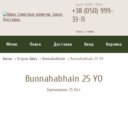
пн-пт 10:00 - 19:00
+38 (050) 999-
33-11
язык |
мова
Меню
Поиск
Доставка
Вход
Корзина
Виски
>
Остров Айла
>
Bunnahabhain
>
Bunnahabhain 25 YO
Bunnahabhain 25 YO
Буннахавэн 25 Лет