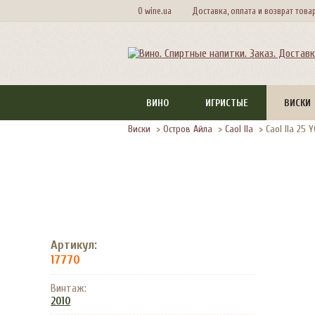
О wine.ua
Доставка, оплата и возврат това
ВИНО
ИГРИСТЫЕ
ВИСКИ
Виски
>
Остров Айла
>
Caol Ila
>
Caol Ila 25 
Артикул:
17770
Винтаж:
2010